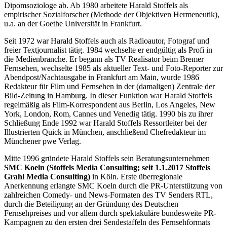
Dipomsoziologe ab. Ab 1980 arbeitete Harald Stoffels als
empirischer Sozialforscher (Methode der Objektiven Hermeneutik),
u.a. an der Goethe Universität in Frankfurt.
Seit 1972 war Harald Stoffels auch als Radioautor, Fotograf und
freier Textjournalist tätig. 1984 wechselte er endgültig als Profi in
die Medienbranche. Er begann als TV Realisator beim Bremer
Fernsehen, wechselte 1985 als aktueller Text- und Foto-Reporter zur
Abendpost/Nachtausgabe in Frankfurt am Main, wurde 1986
Redakteur für Film und Fernsehen in der (damaligen) Zentrale der
Bild-Zeitung in Hamburg. In dieser Funktion war Harald Stoffels
regelmäßig als Film-Korrespondent aus Berlin, Los Angeles, New
York, London, Rom, Cannes und Venedig tätig. 1990 bis zu ihrer
Schließung Ende 1992 war Harald Stoffels Ressortleiter bei der
Illustrierten Quick in München, anschließend Chefredakteur im
Münchener pwe Verlag.
Mitte 1996 gründete Harald Stoffels sein Beratungsunternehmen
SMC Koeln (Stoffels Media Consulting; seit 1.1.2017 Stoffels
Grahl Media Consulting)
in Köln. Erste überregionale
Anerkennung erlangte SMC Koeln durch die PR-Unterstützung von
zahlreichen Comedy- und News-Formaten des TV Senders RTL,
durch die Beteiligung an der Gründung des Deutschen
Fernsehpreises und vor allem durch spektakuläre bundesweite PR-
Kampagnen zu den ersten drei Sendestaffeln des Fernsehformats