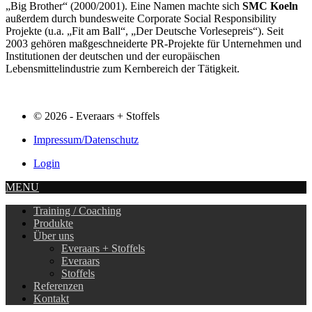
„Big Brother“ (2000/2001). Eine Namen machte sich
SMC Koeln
außerdem durch bundesweite Corporate Social Responsibility
Projekte (u.a. „Fit am Ball“, „Der Deutsche Vorlesepreis“). Seit
2003 gehören maßgeschneiderte PR-Projekte für Unternehmen und
Institutionen der deutschen und der europäischen
Lebensmittelindustrie zum Kernbereich der Tätigkeit.
© 2026 - Everaars + Stoffels
Impressum/Datenschutz
Login
MENU
Training / Coaching
Produkte
Über uns
Everaars + Stoffels
Everaars
Stoffels
Referenzen
Kontakt