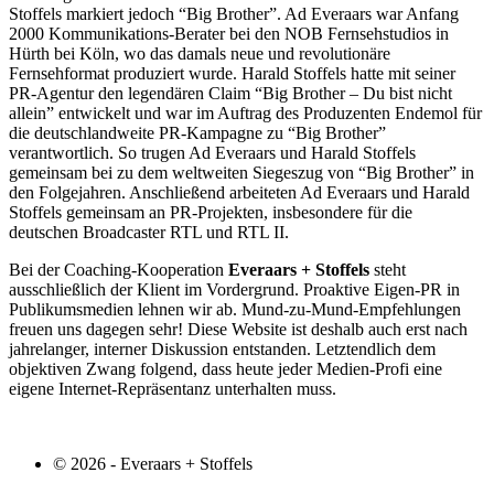
Stoffels markiert jedoch “Big Brother”. Ad Everaars war Anfang
2000 Kommunikations-Berater bei den NOB Fernsehstudios in
Hürth bei Köln, wo das damals neue und revolutionäre
Fernsehformat produziert wurde. Harald Stoffels hatte mit seiner
PR-Agentur den legendären Claim “Big Brother – Du bist nicht
allein” entwickelt und war im Auftrag des Produzenten Endemol für
die deutschlandweite PR-Kampagne zu “Big Brother”
verantwortlich. So trugen Ad Everaars und Harald Stoffels
gemeinsam bei zu dem weltweiten Siegeszug von “Big Brother” in
den Folgejahren. Anschließend arbeiteten Ad Everaars und Harald
Stoffels gemeinsam an PR-Projekten, insbesondere für die
deutschen Broadcaster RTL und RTL II.
Bei der Coaching-Kooperation
Everaars + Stoffels
steht
ausschließlich der Klient im Vordergrund. Proaktive Eigen-PR in
Publikumsmedien lehnen wir ab. Mund-zu-Mund-Empfehlungen
freuen uns dagegen sehr! Diese Website ist deshalb auch erst nach
jahrelanger, interner Diskussion entstanden. Letztendlich dem
objektiven Zwang folgend, dass heute jeder Medien-Profi eine
eigene Internet-Repräsentanz unterhalten muss.
© 2026 - Everaars + Stoffels