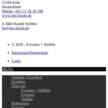
51109 Köln
Deutschland
Mobile +49 171 28 30 798
www.smc-koeln.de
E-Mail Harald Stoffels:
hs@smc-koeln.de
© 2026 - Everaars + Stoffels
Impressum/Datenschutz
Login
MENU
Training / Coaching
Produkte
Über uns
Everaars + Stoffels
Everaars
Stoffels
Referenzen
Kontakt