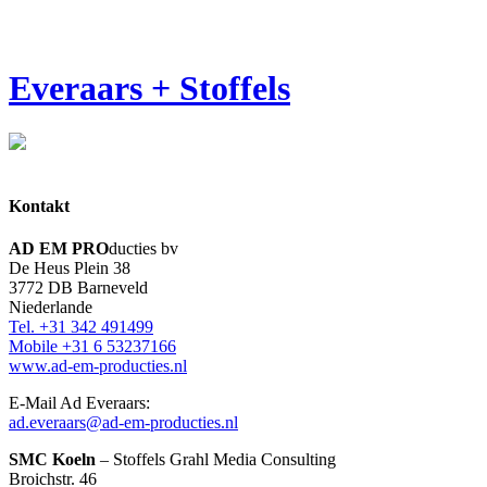
Everaars + Stoffels
Kontakt
AD EM PRO
ducties bv
De Heus Plein 38
3772 DB Barneveld
Niederlande
Tel. +31 342 491499
Mobile +31 6 53237166
www.ad-em-producties.nl
E-Mail Ad Everaars:
ad.everaars@ad-em-producties.nl
SMC Koeln
– Stoffels Grahl Media Consulting
Broichstr. 46